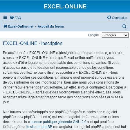
EXCEL-ONLINE
FAQ
Connexion
R
Excel-Online.net
Accueil du forum
e
Langue :
c
EXCEL-ONLINE - Inscription
h
En accédant à « EXCEL-ONLINE » (désigné ci-après par « nous », « notre »,
e
« nos », « EXCEL-ONLINE » et « https://excel-online.net/forum »), vous
r
acceptez d’être légalement responsable des conditions suivantes. Si vous
n’acceptez pas d’être légalement responsable de toutes les conditions
c
suivantes, veuillez ne pas utiliser et accéder à « EXCEL-ONLINE ». Nous
h
pouvons modifier ces conditions à n’importe quel moment et nous essaierons
e
de vous informer de ces modifications, bien que nous vous conseillons de
vérifier régulièrement par vous-même. En effet, si vous continuez à participer à
r
« EXCEL-ONLINE » après que des modifications aient été effectuées, vous
acceptez d’être légalement responsable des conditions modifiées et mises à
jour.
Nos forums sont développés par phpBB (désignés ci-après par « logiciel
phpBB » et « phpBB Limited ») qui est un logiciel de forum de discussions
déclaré sous la «
licence publique générale GNU 2.0
» et qui peut être
téléchargé sur
le site de phpBB
(en anglais). Le logiciel phpBB a pour seul but