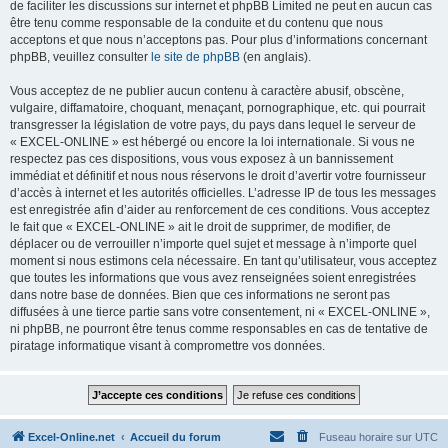
de faciliter les discussions sur internet et phpBB Limited ne peut en aucun cas
être tenu comme responsable de la conduite et du contenu que nous
acceptons et que nous n’acceptons pas. Pour plus d’informations concernant
phpBB, veuillez consulter
le site de phpBB
(en anglais).
Vous acceptez de ne publier aucun contenu à caractère abusif, obscène,
vulgaire, diffamatoire, choquant, menaçant, pornographique, etc. qui pourrait
transgresser la législation de votre pays, du pays dans lequel le serveur de
« EXCEL-ONLINE » est hébergé ou encore la loi internationale. Si vous ne
respectez pas ces dispositions, vous vous exposez à un bannissement
immédiat et définitif et nous nous réservons le droit d’avertir votre fournisseur
d’accès à internet et les autorités officielles. L’adresse IP de tous les messages
est enregistrée afin d’aider au renforcement de ces conditions. Vous acceptez
le fait que « EXCEL-ONLINE » ait le droit de supprimer, de modifier, de
déplacer ou de verrouiller n’importe quel sujet et message à n’importe quel
moment si nous estimons cela nécessaire. En tant qu’utilisateur, vous acceptez
que toutes les informations que vous avez renseignées soient enregistrées
dans notre base de données. Bien que ces informations ne seront pas
diffusées à une tierce partie sans votre consentement, ni « EXCEL-ONLINE »,
ni phpBB, ne pourront être tenus comme responsables en cas de tentative de
piratage informatique visant à compromettre vos données.
Excel-Online.net
Accueil du forum
Fuseau horaire sur
UTC