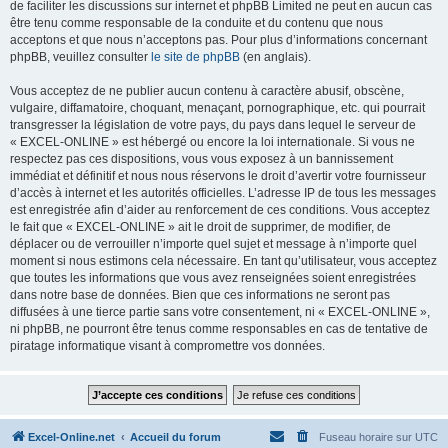
de faciliter les discussions sur internet et phpBB Limited ne peut en aucun cas
être tenu comme responsable de la conduite et du contenu que nous
acceptons et que nous n’acceptons pas. Pour plus d’informations concernant
phpBB, veuillez consulter
le site de phpBB
(en anglais).
Vous acceptez de ne publier aucun contenu à caractère abusif, obscène,
vulgaire, diffamatoire, choquant, menaçant, pornographique, etc. qui pourrait
transgresser la législation de votre pays, du pays dans lequel le serveur de
« EXCEL-ONLINE » est hébergé ou encore la loi internationale. Si vous ne
respectez pas ces dispositions, vous vous exposez à un bannissement
immédiat et définitif et nous nous réservons le droit d’avertir votre fournisseur
d’accès à internet et les autorités officielles. L’adresse IP de tous les messages
est enregistrée afin d’aider au renforcement de ces conditions. Vous acceptez
le fait que « EXCEL-ONLINE » ait le droit de supprimer, de modifier, de
déplacer ou de verrouiller n’importe quel sujet et message à n’importe quel
moment si nous estimons cela nécessaire. En tant qu’utilisateur, vous acceptez
que toutes les informations que vous avez renseignées soient enregistrées
dans notre base de données. Bien que ces informations ne seront pas
diffusées à une tierce partie sans votre consentement, ni « EXCEL-ONLINE »,
ni phpBB, ne pourront être tenus comme responsables en cas de tentative de
piratage informatique visant à compromettre vos données.
Excel-Online.net
Accueil du forum
Fuseau horaire sur
UTC