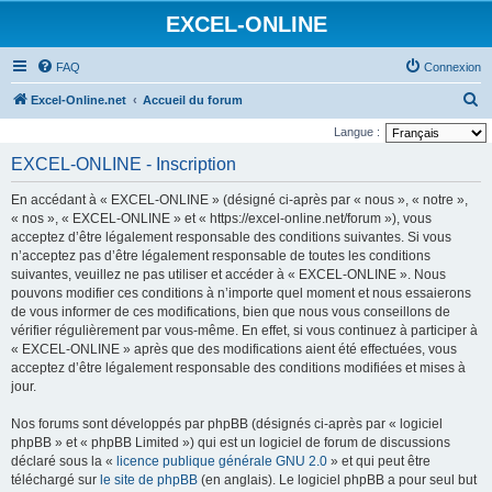
EXCEL-ONLINE
FAQ
Connexion
R
Excel-Online.net
Accueil du forum
e
Langue :
c
EXCEL-ONLINE - Inscription
h
En accédant à « EXCEL-ONLINE » (désigné ci-après par « nous », « notre »,
e
« nos », « EXCEL-ONLINE » et « https://excel-online.net/forum »), vous
r
acceptez d’être légalement responsable des conditions suivantes. Si vous
n’acceptez pas d’être légalement responsable de toutes les conditions
c
suivantes, veuillez ne pas utiliser et accéder à « EXCEL-ONLINE ». Nous
h
pouvons modifier ces conditions à n’importe quel moment et nous essaierons
e
de vous informer de ces modifications, bien que nous vous conseillons de
vérifier régulièrement par vous-même. En effet, si vous continuez à participer à
r
« EXCEL-ONLINE » après que des modifications aient été effectuées, vous
acceptez d’être légalement responsable des conditions modifiées et mises à
jour.
Nos forums sont développés par phpBB (désignés ci-après par « logiciel
phpBB » et « phpBB Limited ») qui est un logiciel de forum de discussions
déclaré sous la «
licence publique générale GNU 2.0
» et qui peut être
téléchargé sur
le site de phpBB
(en anglais). Le logiciel phpBB a pour seul but