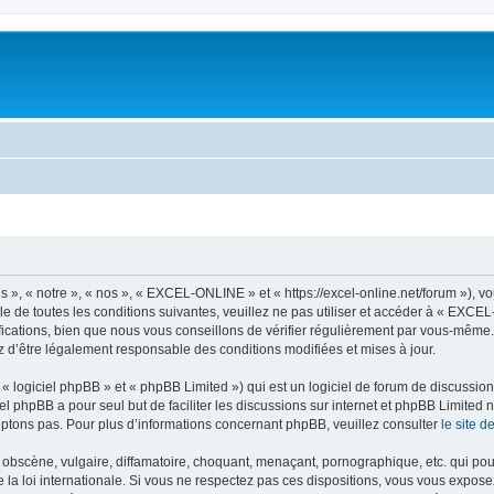
, « notre », « nos », « EXCEL-ONLINE » et « https://excel-online.net/forum »), v
e de toutes les conditions suivantes, veuillez ne pas utiliser et accéder à « EXC
cations, bien que nous vous conseillons de vérifier régulièrement par vous-même.
z d’être légalement responsable des conditions modifiées et mises à jour.
 logiciel phpBB » et « phpBB Limited ») qui est un logiciel de forum de discussio
iel phpBB a pour seul but de faciliter les discussions sur internet et phpBB Limit
ptons pas. Pour plus d’informations concernant phpBB, veuillez consulter
le site 
obscène, vulgaire, diffamatoire, choquant, menaçant, pornographique, etc. qui pourr
a loi internationale. Si vous ne respectez pas ces dispositions, vous vous expose