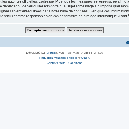
 et les autorités officielles. L’adresse IP de tous les messages est enregistrée afin 
e déplacer ou de verrouiller n’importe quel sujet et message à n’importe quel momen
ignées soient enregistrées dans notre base de données. Bien que ces informations n
re tenus comme responsables en cas de tentative de piratage informatique visant
Développé par
phpBB
® Forum Software © phpBB Limited
Traduction française officielle
©
Qiaeru
Confidentialité
|
Conditions