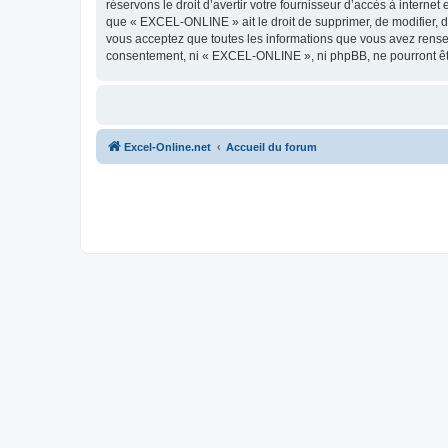
réservons le droit d’avertir votre fournisseur d’accès à internet
que « EXCEL-ONLINE » ait le droit de supprimer, de modifier, d
vous acceptez que toutes les informations que vous avez rense
consentement, ni « EXCEL-ONLINE », ni phpBB, ne pourront êt
Excel-Online.net
Accueil du forum