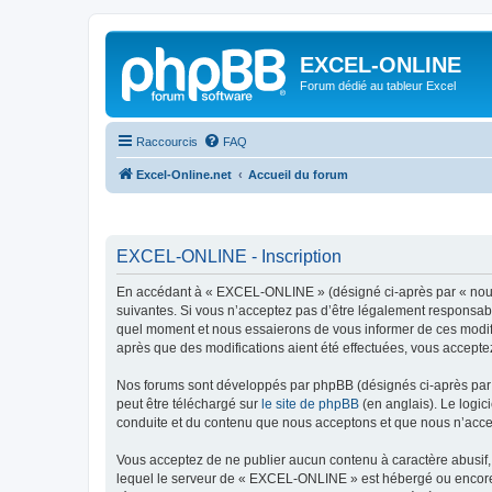
EXCEL-ONLINE
Forum dédié au tableur Excel
Raccourcis
FAQ
Excel-Online.net
Accueil du forum
EXCEL-ONLINE - Inscription
En accédant à « EXCEL-ONLINE » (désigné ci-après par « nous »
suivantes. Si vous n’acceptez pas d’être légalement responsabl
quel moment et nous essaierons de vous informer de ces modifi
après que des modifications aient été effectuées, vous accepte
Nos forums sont développés par phpBB (désignés ci-après par «
peut être téléchargé sur
le site de phpBB
(en anglais). Le logic
conduite et du contenu que nous acceptons et que nous n’acce
Vous acceptez de ne publier aucun contenu à caractère abusif, 
lequel le serveur de « EXCEL-ONLINE » est hébergé ou encore l