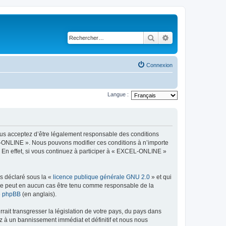
Rechercher
Recherche avancé
Connexion
Langue :
ous acceptez d’être légalement responsable des conditions
EL-ONLINE ». Nous pouvons modifier ces conditions à n’importe
 En effet, si vous continuez à participer à « EXCEL-ONLINE »
ns déclaré sous la «
licence publique générale GNU 2.0
» et qui
ed ne peut en aucun cas être tenu comme responsable de la
de phpBB
(en anglais).
ait transgresser la législation de votre pays, du pays dans
z à un bannissement immédiat et définitif et nous nous