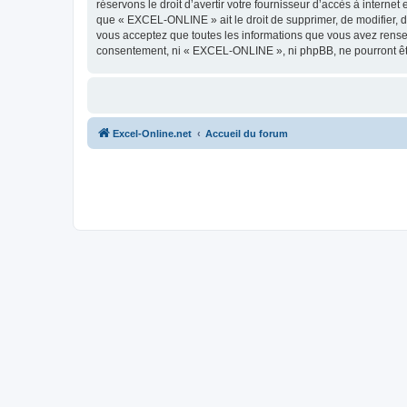
réservons le droit d’avertir votre fournisseur d’accès à internet
que « EXCEL-ONLINE » ait le droit de supprimer, de modifier, d
vous acceptez que toutes les informations que vous avez rense
consentement, ni « EXCEL-ONLINE », ni phpBB, ne pourront êt
Excel-Online.net
Accueil du forum