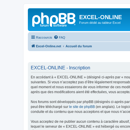
EXCEL-ONLINE
Forum dédié au tableur Excel
Raccourcis
FAQ
Excel-Online.net
Accueil du forum
EXCEL-ONLINE - Inscription
En accédant à « EXCEL-ONLINE » (désigné ci-après par « nous »
suivantes. Si vous n’acceptez pas d’être légalement responsabl
quel moment et nous essaierons de vous informer de ces modifi
après que des modifications aient été effectuées, vous accepte
Nos forums sont développés par phpBB (désignés ci-après par «
peut être téléchargé sur
le site de phpBB
(en anglais). Le logic
conduite et du contenu que nous acceptons et que nous n’acce
Vous acceptez de ne publier aucun contenu à caractère abusif, 
lequel le serveur de « EXCEL-ONLINE » est hébergé ou encore l