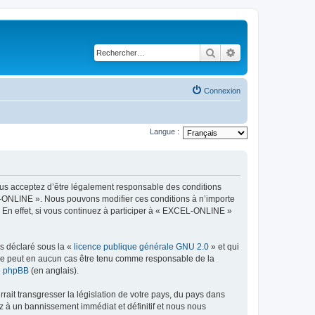
Rechercher
Recherche avancé
Connexion
Langue :
ous acceptez d’être légalement responsable des conditions
EL-ONLINE ». Nous pouvons modifier ces conditions à n’importe
 En effet, si vous continuez à participer à « EXCEL-ONLINE »
ns déclaré sous la «
licence publique générale GNU 2.0
» et qui
ed ne peut en aucun cas être tenu comme responsable de la
de phpBB
(en anglais).
ait transgresser la législation de votre pays, du pays dans
z à un bannissement immédiat et définitif et nous nous