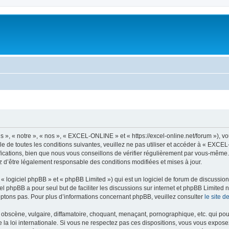
, « notre », « nos », « EXCEL-ONLINE » et « https://excel-online.net/forum »), v
e de toutes les conditions suivantes, veuillez ne pas utiliser et accéder à « EXC
cations, bien que nous vous conseillons de vérifier régulièrement par vous-même.
z d’être légalement responsable des conditions modifiées et mises à jour.
 logiciel phpBB » et « phpBB Limited ») qui est un logiciel de forum de discussio
iel phpBB a pour seul but de faciliter les discussions sur internet et phpBB Limit
ptons pas. Pour plus d’informations concernant phpBB, veuillez consulter
le site 
obscène, vulgaire, diffamatoire, choquant, menaçant, pornographique, etc. qui pourr
a loi internationale. Si vous ne respectez pas ces dispositions, vous vous expose