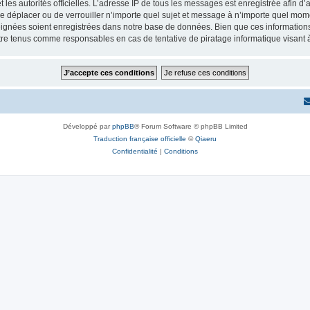
 et les autorités officielles. L’adresse IP de tous les messages est enregistrée afin 
e déplacer ou de verrouiller n’importe quel sujet et message à n’importe quel momen
ignées soient enregistrées dans notre base de données. Bien que ces informations n
re tenus comme responsables en cas de tentative de piratage informatique visant
Développé par
phpBB
® Forum Software © phpBB Limited
Traduction française officielle
©
Qiaeru
Confidentialité
|
Conditions