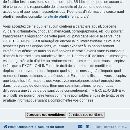
de faciliter les discussions sur internet et phpBB Limited ne peut en aucun cas
être tenu comme responsable de la conduite et du contenu que nous
acceptons et que nous n’acceptons pas. Pour plus d’informations concernant
phpBB, veuillez consulter
le site de phpBB
(en anglais).
Vous acceptez de ne publier aucun contenu à caractère abusif, obscène,
vulgaire, diffamatoire, choquant, menaçant, pornographique, etc. qui pourrait
transgresser la législation de votre pays, du pays dans lequel le serveur de
« EXCEL-ONLINE » est hébergé ou encore la loi internationale. Si vous ne
respectez pas ces dispositions, vous vous exposez à un bannissement
immédiat et définitif et nous nous réservons le droit d’avertir votre fournisseur
d’accès à internet et les autorités officielles. L’adresse IP de tous les messages
est enregistrée afin d’aider au renforcement de ces conditions. Vous acceptez
le fait que « EXCEL-ONLINE » ait le droit de supprimer, de modifier, de
déplacer ou de verrouiller n’importe quel sujet et message à n’importe quel
moment si nous estimons cela nécessaire. En tant qu’utilisateur, vous acceptez
que toutes les informations que vous avez renseignées soient enregistrées
dans notre base de données. Bien que ces informations ne seront pas
diffusées à une tierce partie sans votre consentement, ni « EXCEL-ONLINE »,
ni phpBB, ne pourront être tenus comme responsables en cas de tentative de
piratage informatique visant à compromettre vos données.
Excel-Online.net
Accueil du forum
Fuseau horaire sur
UTC