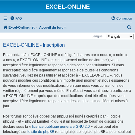
EXCEL-ONLINE
FAQ
Connexion
R
Excel-Online.net
Accueil du forum
e
Langue :
c
EXCEL-ONLINE - Inscription
h
En accédant à « EXCEL-ONLINE » (désigné ci-après par « nous », « notre »,
e
« nos », « EXCEL-ONLINE » et « https://excel-online.net/forum »), vous
r
acceptez d’être légalement responsable des conditions suivantes. Si vous
n’acceptez pas d’être légalement responsable de toutes les conditions
c
suivantes, veuillez ne pas utiliser et accéder à « EXCEL-ONLINE ». Nous
h
pouvons modifier ces conditions à n’importe quel moment et nous essaierons
e
de vous informer de ces modifications, bien que nous vous conseillons de
vérifier régulièrement par vous-même. En effet, si vous continuez à participer à
r
« EXCEL-ONLINE » après que des modifications aient été effectuées, vous
acceptez d’être légalement responsable des conditions modifiées et mises à
jour.
Nos forums sont développés par phpBB (désignés ci-après par « logiciel
phpBB » et « phpBB Limited ») qui est un logiciel de forum de discussions
déclaré sous la «
licence publique générale GNU 2.0
» et qui peut être
téléchargé sur
le site de phpBB
(en anglais). Le logiciel phpBB a pour seul but