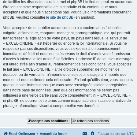
de faciliter les discussions sur internet et phpBB Limited ne peut en aucun cas
être tenu comme responsable de la conduite et du contenu que nous
acceptons et que nous n’acceptons pas. Pour plus d’informations concernant
phpBB, veuillez consulter
le site de phpBB
(en anglais).
Vous acceptez de ne publier aucun contenu à caractère abusif, obscène,
vulgaire, diffamatoire, choquant, menaçant, pornographique, etc. qui pourrait
transgresser la législation de votre pays, du pays dans lequel le serveur de
« EXCEL-ONLINE » est hébergé ou encore la loi internationale. Si vous ne
respectez pas ces dispositions, vous vous exposez à un bannissement
immédiat et définitif et nous nous réservons le droit d’avertir votre fournisseur
d’accès à internet et les autorités officielles. L’adresse IP de tous les messages
est enregistrée afin d’aider au renforcement de ces conditions. Vous acceptez
le fait que « EXCEL-ONLINE » ait le droit de supprimer, de modifier, de
déplacer ou de verrouiller n’importe quel sujet et message à n’importe quel
moment si nous estimons cela nécessaire. En tant qu’utilisateur, vous acceptez
que toutes les informations que vous avez renseignées soient enregistrées
dans notre base de données. Bien que ces informations ne seront pas
diffusées à une tierce partie sans votre consentement, ni « EXCEL-ONLINE »,
ni phpBB, ne pourront être tenus comme responsables en cas de tentative de
piratage informatique visant à compromettre vos données.
Excel-Online.net
Accueil du forum
Fuseau horaire sur
UTC