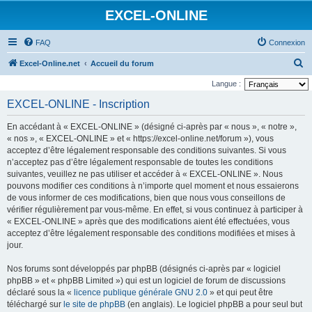
EXCEL-ONLINE
FAQ
Connexion
R
Excel-Online.net
Accueil du forum
e
Langue :
c
EXCEL-ONLINE - Inscription
h
En accédant à « EXCEL-ONLINE » (désigné ci-après par « nous », « notre »,
e
« nos », « EXCEL-ONLINE » et « https://excel-online.net/forum »), vous
r
acceptez d’être légalement responsable des conditions suivantes. Si vous
n’acceptez pas d’être légalement responsable de toutes les conditions
c
suivantes, veuillez ne pas utiliser et accéder à « EXCEL-ONLINE ». Nous
h
pouvons modifier ces conditions à n’importe quel moment et nous essaierons
e
de vous informer de ces modifications, bien que nous vous conseillons de
vérifier régulièrement par vous-même. En effet, si vous continuez à participer à
r
« EXCEL-ONLINE » après que des modifications aient été effectuées, vous
acceptez d’être légalement responsable des conditions modifiées et mises à
jour.
Nos forums sont développés par phpBB (désignés ci-après par « logiciel
phpBB » et « phpBB Limited ») qui est un logiciel de forum de discussions
déclaré sous la «
licence publique générale GNU 2.0
» et qui peut être
téléchargé sur
le site de phpBB
(en anglais). Le logiciel phpBB a pour seul but