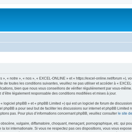
, « notre », « nos », « EXCEL-ONLINE » et « https://excel-online.net/forum »), v
e de toutes les conditions suivantes, veuillez ne pas utiliser et accéder à « EXC
cations, bien que nous vous conseillons de vérifier régulièrement par vous-même.
z d’être légalement responsable des conditions modifiées et mises à jour.
 logiciel phpBB » et « phpBB Limited ») qui est un logiciel de forum de discussio
iel phpBB a pour seul but de faciliter les discussions sur internet et phpBB Limit
ptons pas. Pour plus d’informations concernant phpBB, veuillez consulter
le site 
obscène, vulgaire, diffamatoire, choquant, menaçant, pornographique, etc. qui pourr
a loi internationale. Si vous ne respectez pas ces dispositions, vous vous expose