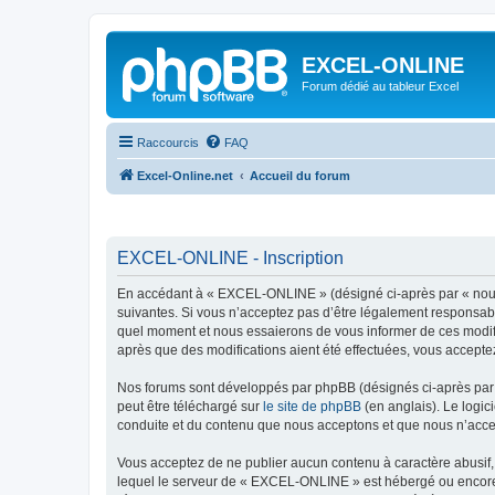
EXCEL-ONLINE
Forum dédié au tableur Excel
Raccourcis
FAQ
Excel-Online.net
Accueil du forum
EXCEL-ONLINE - Inscription
En accédant à « EXCEL-ONLINE » (désigné ci-après par « nous »
suivantes. Si vous n’acceptez pas d’être légalement responsabl
quel moment et nous essaierons de vous informer de ces modifi
après que des modifications aient été effectuées, vous accepte
Nos forums sont développés par phpBB (désignés ci-après par «
peut être téléchargé sur
le site de phpBB
(en anglais). Le logic
conduite et du contenu que nous acceptons et que nous n’acce
Vous acceptez de ne publier aucun contenu à caractère abusif, 
lequel le serveur de « EXCEL-ONLINE » est hébergé ou encore l