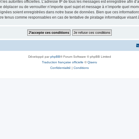
 et les autorités officielles. L’adresse IP de tous les messages est enregistrée afin 
e déplacer ou de verrouiller n’importe quel sujet et message à n’importe quel momen
ignées soient enregistrées dans notre base de données. Bien que ces informations n
re tenus comme responsables en cas de tentative de piratage informatique visant
Développé par
phpBB
® Forum Software © phpBB Limited
Traduction française officielle
©
Qiaeru
Confidentialité
|
Conditions