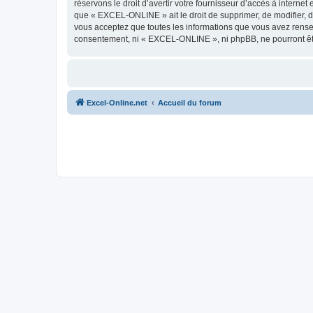
réservons le droit d’avertir votre fournisseur d’accès à internet
que « EXCEL-ONLINE » ait le droit de supprimer, de modifier, d
vous acceptez que toutes les informations que vous avez rense
consentement, ni « EXCEL-ONLINE », ni phpBB, ne pourront êt
Excel-Online.net
Accueil du forum