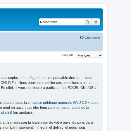
Rechercher
Recherche avancé
Connexion
Langue :
ous acceptez d’être légalement responsable des conditions
EL-ONLINE ». Nous pouvons modifier ces conditions à n’importe
 En effet, si vous continuez à participer à « EXCEL-ONLINE »
ns déclaré sous la «
licence publique générale GNU 2.0
» et qui
ed ne peut en aucun cas être tenu comme responsable de la
de phpBB
(en anglais).
ait transgresser la législation de votre pays, du pays dans
z à un bannissement immédiat et définitif et nous nous