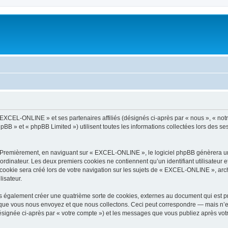
 EXCEL-ONLINE » et ses partenaires affiliés (désignés ci-après par « nous », « not
pBB » et « phpBB Limited ») utilisent toutes les informations collectées lors des ses
. Premièrement, en naviguant sur « EXCEL-ONLINE », le logiciel phpBB génèrera un 
ordinateur. Les deux premiers cookies ne contiennent qu’un identifiant utilisateur 
ookie sera créé lors de votre navigation sur les sujets de « EXCEL-ONLINE », archi
lisateur.
également créer une quatrième sorte de cookies, externes au document qui est pré
que vous nous envoyez et que nous collectons. Ceci peut correspondre — mais n’es
signée ci-après par « votre compte ») et les messages que vous publiez après votre