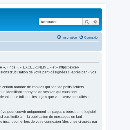
Rechercher
Recherche avancé
Inscription
Connexion
re », « nos », « EXCEL-ONLINE » et « https://excel-
sions d’utilisation de votre part (désignées ci-après par « vos
certain nombre de cookies qui sont de petits fichiers
et un identifiant anonyme de session qui vous sont
vant de ce fait tous les sujets que vous avez consultés et
vu pour couvrir uniquement les pages créées par le logiciel
t pas limité à — la publication de messages en tant
 inscription et lors de votre connexion (désignés ci-après par