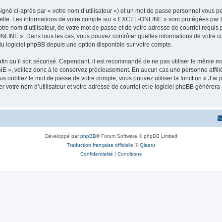
igné ci-après par « votre nom d’utilisateur ») et un mot de passe personnel vous p
nelle. Les informations de votre compte sur « EXCEL-ONLINE » sont protégées par l
tre nom d’utilisateur, de votre mot de passe et de votre adresse de courriel requi
-ONLINE ». Dans tous les cas, vous pouvez contrôler quelles informations de votre
du logiciel phpBB depuis une option disponible sur votre compte.
afin qu’il soit sécurisé. Cependant, il est recommandé de ne pas utiliser le même mot
 », veillez donc à le conservez précieusement. En aucun cas une personne affili
 oubliez le mot de passe de votre compte, vous pouvez utiliser la fonction « J’ai
r votre nom d’utilisateur et votre adresse de courriel et le logiciel phpBB génére
Développé par
phpBB
® Forum Software © phpBB Limited
Traduction française officielle
©
Qiaeru
Confidentialité
|
Conditions