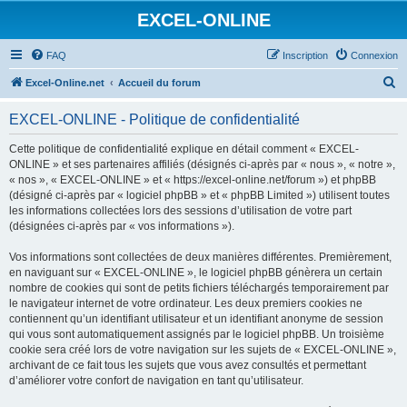
EXCEL-ONLINE
FAQ
Inscription
Connexion
R
Excel-Online.net
Accueil du forum
e
EXCEL-ONLINE - Politique de confidentialité
c
h
Cette politique de confidentialité explique en détail comment « EXCEL-
ONLINE » et ses partenaires affiliés (désignés ci-après par « nous », « notre »,
e
« nos », « EXCEL-ONLINE » et « https://excel-online.net/forum ») et phpBB
r
(désigné ci-après par « logiciel phpBB » et « phpBB Limited ») utilisent toutes
les informations collectées lors des sessions d’utilisation de votre part
c
(désignées ci-après par « vos informations »).
h
Vos informations sont collectées de deux manières différentes. Premièrement,
e
en naviguant sur « EXCEL-ONLINE », le logiciel phpBB génèrera un certain
r
nombre de cookies qui sont de petits fichiers téléchargés temporairement par
le navigateur internet de votre ordinateur. Les deux premiers cookies ne
contiennent qu’un identifiant utilisateur et un identifiant anonyme de session
qui vous sont automatiquement assignés par le logiciel phpBB. Un troisième
cookie sera créé lors de votre navigation sur les sujets de « EXCEL-ONLINE »,
archivant de ce fait tous les sujets que vous avez consultés et permettant
d’améliorer votre confort de navigation en tant qu’utilisateur.