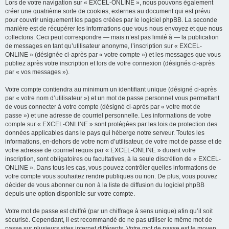
Lors de votre navigation sur « EXCEL-ONLINE », nous pouvons également
créer une quatrième sorte de cookies, externes au document qui est prévu
pour couvrir uniquement les pages créées par le logiciel phpBB. La seconde
manière est de récupérer les informations que vous nous envoyez et que nous
collectons. Ceci peut correspondre — mais n’est pas limité à — la publication
de messages en tant qu’utilisateur anonyme, l’inscription sur « EXCEL-
ONLINE » (désignée ci-après par « votre compte ») et les messages que vous
publiez après votre inscription et lors de votre connexion (désignés ci-après
par « vos messages »).
Votre compte contiendra au minimum un identifiant unique (désigné ci-après
par « votre nom d’utilisateur ») et un mot de passe personnel vous permettant
de vous connecter à votre compte (désigné ci-après par « votre mot de
passe ») et une adresse de courriel personnelle. Les informations de votre
compte sur « EXCEL-ONLINE » sont protégées par les lois de protection des
données applicables dans le pays qui héberge notre serveur. Toutes les
informations, en-dehors de votre nom d’utilisateur, de votre mot de passe et de
votre adresse de courriel requis par « EXCEL-ONLINE » durant votre
inscription, sont obligatoires ou facultatives, à la seule discrétion de « EXCEL-
ONLINE ». Dans tous les cas, vous pouvez contrôler quelles informations de
votre compte vous souhaitez rendre publiques ou non. De plus, vous pouvez
décider de vous abonner ou non à la liste de diffusion du logiciel phpBB
depuis une option disponible sur votre compte.
Votre mot de passe est chiffré (par un chiffrage à sens unique) afin qu’il soit
sécurisé. Cependant, il est recommandé de ne pas utiliser le même mot de
passe sur plusieurs sites internet différents. Votre mot de passe est le moyen