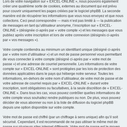
Lors de votre navigation sur « EXCEL-ONLINE », nous pouvons également
créer une quatrième sorte de cookies, externes au document qui est prévu
pour couvrir uniquement les pages créées par le logiciel phpBB. La seconde
manière est de récupérer les informations que vous nous envoyez et que nous
collectons. Ceci peut correspondre — mais n’est pas limité à — la publication
de messages en tant qu’utilisateur anonyme, l’inscription sur « EXCEL-
ONLINE » (désignée ci-après par « votre compte ») et les messages que vous
publiez après votre inscription et lors de votre connexion (désignés ci-après
par « vos messages »).
Votre compte contiendra au minimum un identifiant unique (désigné ci-après
par « votre nom d’utilisateur ») et un mot de passe personnel vous permettant
de vous connecter à votre compte (désigné ci-après par « votre mot de
passe ») et une adresse de courriel personnelle. Les informations de votre
compte sur « EXCEL-ONLINE » sont protégées par les lois de protection des
données applicables dans le pays qui héberge notre serveur. Toutes les
informations, en-dehors de votre nom d’utilisateur, de votre mot de passe et de
votre adresse de courriel requis par « EXCEL-ONLINE » durant votre
inscription, sont obligatoires ou facultatives, à la seule discrétion de « EXCEL-
ONLINE ». Dans tous les cas, vous pouvez contrôler quelles informations de
votre compte vous souhaitez rendre publiques ou non. De plus, vous pouvez
décider de vous abonner ou non à la liste de diffusion du logiciel phpBB
depuis une option disponible sur votre compte.
Votre mot de passe est chiffré (par un chiffrage à sens unique) afin qu’il soit
sécurisé. Cependant, il est recommandé de ne pas utiliser le même mot de
passe sur plusieurs sites internet différents. Votre mot de passe est le moyen