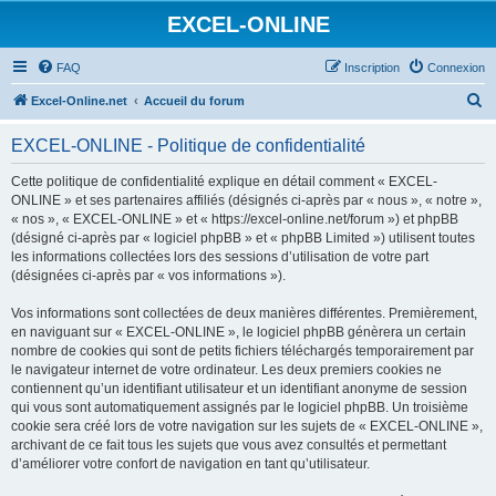
EXCEL-ONLINE
FAQ
Inscription
Connexion
R
Excel-Online.net
Accueil du forum
e
EXCEL-ONLINE - Politique de confidentialité
c
h
Cette politique de confidentialité explique en détail comment « EXCEL-
ONLINE » et ses partenaires affiliés (désignés ci-après par « nous », « notre »,
e
« nos », « EXCEL-ONLINE » et « https://excel-online.net/forum ») et phpBB
r
(désigné ci-après par « logiciel phpBB » et « phpBB Limited ») utilisent toutes
les informations collectées lors des sessions d’utilisation de votre part
c
(désignées ci-après par « vos informations »).
h
Vos informations sont collectées de deux manières différentes. Premièrement,
e
en naviguant sur « EXCEL-ONLINE », le logiciel phpBB génèrera un certain
r
nombre de cookies qui sont de petits fichiers téléchargés temporairement par
le navigateur internet de votre ordinateur. Les deux premiers cookies ne
contiennent qu’un identifiant utilisateur et un identifiant anonyme de session
qui vous sont automatiquement assignés par le logiciel phpBB. Un troisième
cookie sera créé lors de votre navigation sur les sujets de « EXCEL-ONLINE »,
archivant de ce fait tous les sujets que vous avez consultés et permettant
d’améliorer votre confort de navigation en tant qu’utilisateur.