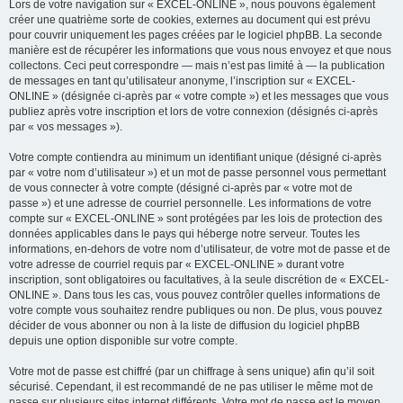
Lors de votre navigation sur « EXCEL-ONLINE », nous pouvons également
créer une quatrième sorte de cookies, externes au document qui est prévu
pour couvrir uniquement les pages créées par le logiciel phpBB. La seconde
manière est de récupérer les informations que vous nous envoyez et que nous
collectons. Ceci peut correspondre — mais n’est pas limité à — la publication
de messages en tant qu’utilisateur anonyme, l’inscription sur « EXCEL-
ONLINE » (désignée ci-après par « votre compte ») et les messages que vous
publiez après votre inscription et lors de votre connexion (désignés ci-après
par « vos messages »).
Votre compte contiendra au minimum un identifiant unique (désigné ci-après
par « votre nom d’utilisateur ») et un mot de passe personnel vous permettant
de vous connecter à votre compte (désigné ci-après par « votre mot de
passe ») et une adresse de courriel personnelle. Les informations de votre
compte sur « EXCEL-ONLINE » sont protégées par les lois de protection des
données applicables dans le pays qui héberge notre serveur. Toutes les
informations, en-dehors de votre nom d’utilisateur, de votre mot de passe et de
votre adresse de courriel requis par « EXCEL-ONLINE » durant votre
inscription, sont obligatoires ou facultatives, à la seule discrétion de « EXCEL-
ONLINE ». Dans tous les cas, vous pouvez contrôler quelles informations de
votre compte vous souhaitez rendre publiques ou non. De plus, vous pouvez
décider de vous abonner ou non à la liste de diffusion du logiciel phpBB
depuis une option disponible sur votre compte.
Votre mot de passe est chiffré (par un chiffrage à sens unique) afin qu’il soit
sécurisé. Cependant, il est recommandé de ne pas utiliser le même mot de
passe sur plusieurs sites internet différents. Votre mot de passe est le moyen