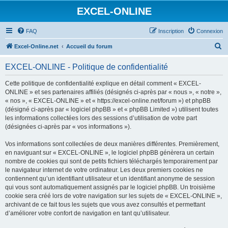
EXCEL-ONLINE
FAQ
Inscription
Connexion
R
Excel-Online.net
Accueil du forum
e
EXCEL-ONLINE - Politique de confidentialité
c
h
Cette politique de confidentialité explique en détail comment « EXCEL-
ONLINE » et ses partenaires affiliés (désignés ci-après par « nous », « notre »,
e
« nos », « EXCEL-ONLINE » et « https://excel-online.net/forum ») et phpBB
r
(désigné ci-après par « logiciel phpBB » et « phpBB Limited ») utilisent toutes
les informations collectées lors des sessions d’utilisation de votre part
c
(désignées ci-après par « vos informations »).
h
Vos informations sont collectées de deux manières différentes. Premièrement,
e
en naviguant sur « EXCEL-ONLINE », le logiciel phpBB génèrera un certain
r
nombre de cookies qui sont de petits fichiers téléchargés temporairement par
le navigateur internet de votre ordinateur. Les deux premiers cookies ne
contiennent qu’un identifiant utilisateur et un identifiant anonyme de session
qui vous sont automatiquement assignés par le logiciel phpBB. Un troisième
cookie sera créé lors de votre navigation sur les sujets de « EXCEL-ONLINE »,
archivant de ce fait tous les sujets que vous avez consultés et permettant
d’améliorer votre confort de navigation en tant qu’utilisateur.