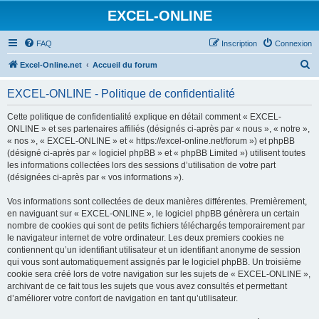
EXCEL-ONLINE
FAQ
Inscription
Connexion
R
Excel-Online.net
Accueil du forum
e
EXCEL-ONLINE - Politique de confidentialité
c
h
Cette politique de confidentialité explique en détail comment « EXCEL-
ONLINE » et ses partenaires affiliés (désignés ci-après par « nous », « notre »,
e
« nos », « EXCEL-ONLINE » et « https://excel-online.net/forum ») et phpBB
r
(désigné ci-après par « logiciel phpBB » et « phpBB Limited ») utilisent toutes
les informations collectées lors des sessions d’utilisation de votre part
c
(désignées ci-après par « vos informations »).
h
Vos informations sont collectées de deux manières différentes. Premièrement,
e
en naviguant sur « EXCEL-ONLINE », le logiciel phpBB génèrera un certain
r
nombre de cookies qui sont de petits fichiers téléchargés temporairement par
le navigateur internet de votre ordinateur. Les deux premiers cookies ne
contiennent qu’un identifiant utilisateur et un identifiant anonyme de session
qui vous sont automatiquement assignés par le logiciel phpBB. Un troisième
cookie sera créé lors de votre navigation sur les sujets de « EXCEL-ONLINE »,
archivant de ce fait tous les sujets que vous avez consultés et permettant
d’améliorer votre confort de navigation en tant qu’utilisateur.