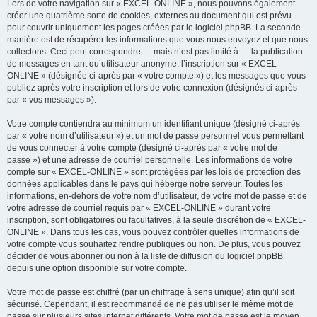
Lors de votre navigation sur « EXCEL-ONLINE », nous pouvons également
créer une quatrième sorte de cookies, externes au document qui est prévu
pour couvrir uniquement les pages créées par le logiciel phpBB. La seconde
manière est de récupérer les informations que vous nous envoyez et que nous
collectons. Ceci peut correspondre — mais n’est pas limité à — la publication
de messages en tant qu’utilisateur anonyme, l’inscription sur « EXCEL-
ONLINE » (désignée ci-après par « votre compte ») et les messages que vous
publiez après votre inscription et lors de votre connexion (désignés ci-après
par « vos messages »).
Votre compte contiendra au minimum un identifiant unique (désigné ci-après
par « votre nom d’utilisateur ») et un mot de passe personnel vous permettant
de vous connecter à votre compte (désigné ci-après par « votre mot de
passe ») et une adresse de courriel personnelle. Les informations de votre
compte sur « EXCEL-ONLINE » sont protégées par les lois de protection des
données applicables dans le pays qui héberge notre serveur. Toutes les
informations, en-dehors de votre nom d’utilisateur, de votre mot de passe et de
votre adresse de courriel requis par « EXCEL-ONLINE » durant votre
inscription, sont obligatoires ou facultatives, à la seule discrétion de « EXCEL-
ONLINE ». Dans tous les cas, vous pouvez contrôler quelles informations de
votre compte vous souhaitez rendre publiques ou non. De plus, vous pouvez
décider de vous abonner ou non à la liste de diffusion du logiciel phpBB
depuis une option disponible sur votre compte.
Votre mot de passe est chiffré (par un chiffrage à sens unique) afin qu’il soit
sécurisé. Cependant, il est recommandé de ne pas utiliser le même mot de
passe sur plusieurs sites internet différents. Votre mot de passe est le moyen