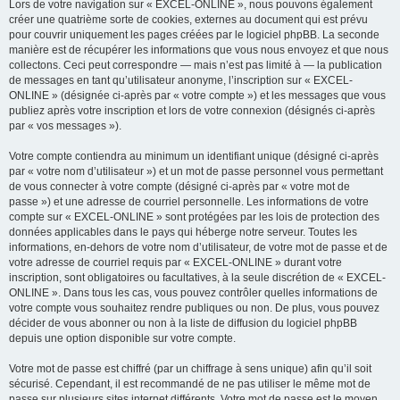
Lors de votre navigation sur « EXCEL-ONLINE », nous pouvons également
créer une quatrième sorte de cookies, externes au document qui est prévu
pour couvrir uniquement les pages créées par le logiciel phpBB. La seconde
manière est de récupérer les informations que vous nous envoyez et que nous
collectons. Ceci peut correspondre — mais n’est pas limité à — la publication
de messages en tant qu’utilisateur anonyme, l’inscription sur « EXCEL-
ONLINE » (désignée ci-après par « votre compte ») et les messages que vous
publiez après votre inscription et lors de votre connexion (désignés ci-après
par « vos messages »).
Votre compte contiendra au minimum un identifiant unique (désigné ci-après
par « votre nom d’utilisateur ») et un mot de passe personnel vous permettant
de vous connecter à votre compte (désigné ci-après par « votre mot de
passe ») et une adresse de courriel personnelle. Les informations de votre
compte sur « EXCEL-ONLINE » sont protégées par les lois de protection des
données applicables dans le pays qui héberge notre serveur. Toutes les
informations, en-dehors de votre nom d’utilisateur, de votre mot de passe et de
votre adresse de courriel requis par « EXCEL-ONLINE » durant votre
inscription, sont obligatoires ou facultatives, à la seule discrétion de « EXCEL-
ONLINE ». Dans tous les cas, vous pouvez contrôler quelles informations de
votre compte vous souhaitez rendre publiques ou non. De plus, vous pouvez
décider de vous abonner ou non à la liste de diffusion du logiciel phpBB
depuis une option disponible sur votre compte.
Votre mot de passe est chiffré (par un chiffrage à sens unique) afin qu’il soit
sécurisé. Cependant, il est recommandé de ne pas utiliser le même mot de
passe sur plusieurs sites internet différents. Votre mot de passe est le moyen