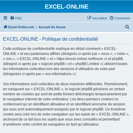
EXCEL-ONLINE
FAQ
Inscription
Connexion
R
Excel-Online.net
Accueil du forum
e
EXCEL-ONLINE - Politique de confidentialité
c
h
Cette politique de confidentialité explique en détail comment « EXCEL-
ONLINE » et ses partenaires affiliés (désignés ci-après par « nous », « notre »,
e
« nos », « EXCEL-ONLINE » et « https://excel-online.net/forum ») et phpBB
r
(désigné ci-après par « logiciel phpBB » et « phpBB Limited ») utilisent toutes
les informations collectées lors des sessions d’utilisation de votre part
c
(désignées ci-après par « vos informations »).
h
Vos informations sont collectées de deux manières différentes. Premièrement,
e
en naviguant sur « EXCEL-ONLINE », le logiciel phpBB génèrera un certain
r
nombre de cookies qui sont de petits fichiers téléchargés temporairement par
le navigateur internet de votre ordinateur. Les deux premiers cookies ne
contiennent qu’un identifiant utilisateur et un identifiant anonyme de session
qui vous sont automatiquement assignés par le logiciel phpBB. Un troisième
cookie sera créé lors de votre navigation sur les sujets de « EXCEL-ONLINE »,
archivant de ce fait tous les sujets que vous avez consultés et permettant
d’améliorer votre confort de navigation en tant qu’utilisateur.