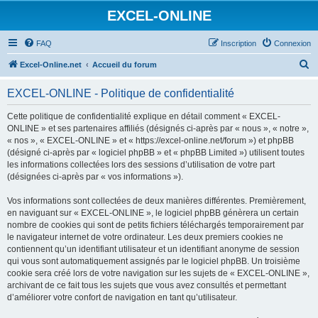
EXCEL-ONLINE
FAQ
Inscription
Connexion
R
Excel-Online.net
Accueil du forum
e
EXCEL-ONLINE - Politique de confidentialité
c
h
Cette politique de confidentialité explique en détail comment « EXCEL-
ONLINE » et ses partenaires affiliés (désignés ci-après par « nous », « notre »,
e
« nos », « EXCEL-ONLINE » et « https://excel-online.net/forum ») et phpBB
r
(désigné ci-après par « logiciel phpBB » et « phpBB Limited ») utilisent toutes
les informations collectées lors des sessions d’utilisation de votre part
c
(désignées ci-après par « vos informations »).
h
Vos informations sont collectées de deux manières différentes. Premièrement,
e
en naviguant sur « EXCEL-ONLINE », le logiciel phpBB génèrera un certain
r
nombre de cookies qui sont de petits fichiers téléchargés temporairement par
le navigateur internet de votre ordinateur. Les deux premiers cookies ne
contiennent qu’un identifiant utilisateur et un identifiant anonyme de session
qui vous sont automatiquement assignés par le logiciel phpBB. Un troisième
cookie sera créé lors de votre navigation sur les sujets de « EXCEL-ONLINE »,
archivant de ce fait tous les sujets que vous avez consultés et permettant
d’améliorer votre confort de navigation en tant qu’utilisateur.