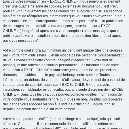
Lors de votre navigation sur « EXCEL-ONLINE », nous pouvons également
créer une quatrième sorte de cookies, externes au document qui est prévu
pour couvrir uniquement les pages créées par le logiciel phpBB. La seconde
manière est de récupérer les informations que vous nous envoyez et que nous
collectons. Ceci peut correspondre — mais n’est pas limité à — la publication
de messages en tant qu’utilisateur anonyme, l’inscription sur « EXCEL-
ONLINE » (désignée ci-après par « votre compte ») et les messages que vous
publiez après votre inscription et lors de votre connexion (désignés ci-après
par « vos messages »).
Votre compte contiendra au minimum un identifiant unique (désigné ci-après
par « votre nom d’utilisateur ») et un mot de passe personnel vous permettant
de vous connecter à votre compte (désigné ci-après par « votre mot de
passe ») et une adresse de courriel personnelle. Les informations de votre
compte sur « EXCEL-ONLINE » sont protégées par les lois de protection des
données applicables dans le pays qui héberge notre serveur. Toutes les
informations, en-dehors de votre nom d’utilisateur, de votre mot de passe et de
votre adresse de courriel requis par « EXCEL-ONLINE » durant votre
inscription, sont obligatoires ou facultatives, à la seule discrétion de « EXCEL-
ONLINE ». Dans tous les cas, vous pouvez contrôler quelles informations de
votre compte vous souhaitez rendre publiques ou non. De plus, vous pouvez
décider de vous abonner ou non à la liste de diffusion du logiciel phpBB
depuis une option disponible sur votre compte.
Votre mot de passe est chiffré (par un chiffrage à sens unique) afin qu’il soit
sécurisé. Cependant, il est recommandé de ne pas utiliser le même mot de
passe sur plusieurs sites internet différents. Votre mot de passe est le moyen