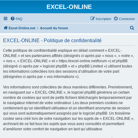
EXCEL-ONLINE
FAQ
Inscription
Connexion
R
Excel-Online.net
Accueil du forum
e
EXCEL-ONLINE - Politique de confidentialité
c
h
Cette politique de confidentialité explique en détail comment « EXCEL-
ONLINE » et ses partenaires affiliés (désignés ci-après par « nous », « notre »,
e
« nos », « EXCEL-ONLINE » et « https://excel-online.net/forum ») et phpBB
r
(désigné ci-après par « logiciel phpBB » et « phpBB Limited ») utilisent toutes
les informations collectées lors des sessions d’utilisation de votre part
c
(désignées ci-après par « vos informations »).
h
Vos informations sont collectées de deux manières différentes. Premièrement,
e
en naviguant sur « EXCEL-ONLINE », le logiciel phpBB génèrera un certain
r
nombre de cookies qui sont de petits fichiers téléchargés temporairement par
le navigateur internet de votre ordinateur. Les deux premiers cookies ne
contiennent qu’un identifiant utilisateur et un identifiant anonyme de session
qui vous sont automatiquement assignés par le logiciel phpBB. Un troisième
cookie sera créé lors de votre navigation sur les sujets de « EXCEL-ONLINE »,
archivant de ce fait tous les sujets que vous avez consultés et permettant
d’améliorer votre confort de navigation en tant qu’utilisateur.