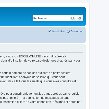
Rechercher
Recherche avancé
Inscription
Connexion
re », « nos », « EXCEL-ONLINE » et « https://excel-
sions d’utilisation de votre part (désignées ci-après par « vos
certain nombre de cookies qui sont de petits fichiers
et un identifiant anonyme de session qui vous sont
vant de ce fait tous les sujets que vous avez consultés et
vu pour couvrir uniquement les pages créées par le logiciel
t pas limité à — la publication de messages en tant
 inscription et lors de votre connexion (désignés ci-après par