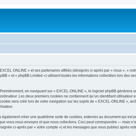
 EXCEL-ONLINE » et ses partenaires affiliés (désignés ci-après par « nous », « not
pBB » et « phpBB Limited ») utilisent toutes les informations collectées lors des ses
. Premièrement, en naviguant sur « EXCEL-ONLINE », le logiciel phpBB génèrera un 
ordinateur. Les deux premiers cookies ne contiennent qu’un identifiant utilisateur 
ookie sera créé lors de votre navigation sur les sujets de « EXCEL-ONLINE », archi
lisateur.
également créer une quatrième sorte de cookies, externes au document qui est pré
que vous nous envoyez et que nous collectons. Ceci peut correspondre — mais n’es
signée ci-après par « votre compte ») et les messages que vous publiez après votre