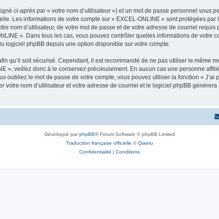
igné ci-après par « votre nom d’utilisateur ») et un mot de passe personnel vous p
nelle. Les informations de votre compte sur « EXCEL-ONLINE » sont protégées par l
tre nom d’utilisateur, de votre mot de passe et de votre adresse de courriel requi
-ONLINE ». Dans tous les cas, vous pouvez contrôler quelles informations de votre
du logiciel phpBB depuis une option disponible sur votre compte.
afin qu’il soit sécurisé. Cependant, il est recommandé de ne pas utiliser le même mot
 », veillez donc à le conservez précieusement. En aucun cas une personne affili
 oubliez le mot de passe de votre compte, vous pouvez utiliser la fonction « J’ai
r votre nom d’utilisateur et votre adresse de courriel et le logiciel phpBB génére
Développé par
phpBB
® Forum Software © phpBB Limited
Traduction française officielle
©
Qiaeru
Confidentialité
|
Conditions