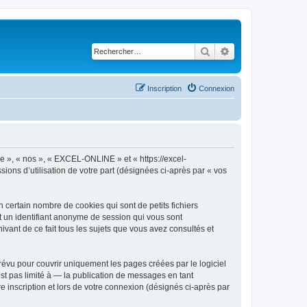
Rechercher
Recherche avancé
Inscription
Connexion
re », « nos », « EXCEL-ONLINE » et « https://excel-
sions d’utilisation de votre part (désignées ci-après par « vos
certain nombre de cookies qui sont de petits fichiers
et un identifiant anonyme de session qui vous sont
vant de ce fait tous les sujets que vous avez consultés et
vu pour couvrir uniquement les pages créées par le logiciel
t pas limité à — la publication de messages en tant
 inscription et lors de votre connexion (désignés ci-après par