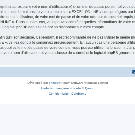
igné ci-après par « votre nom d’utilisateur ») et un mot de passe personnel vous p
nelle. Les informations de votre compte sur « EXCEL-ONLINE » sont protégées par l
tre nom d’utilisateur, de votre mot de passe et de votre adresse de courriel requi
-ONLINE ». Dans tous les cas, vous pouvez contrôler quelles informations de votre
du logiciel phpBB depuis une option disponible sur votre compte.
afin qu’il soit sécurisé. Cependant, il est recommandé de ne pas utiliser le même mot
 », veillez donc à le conservez précieusement. En aucun cas une personne affili
 oubliez le mot de passe de votre compte, vous pouvez utiliser la fonction « J’ai
r votre nom d’utilisateur et votre adresse de courriel et le logiciel phpBB génére
Développé par
phpBB
® Forum Software © phpBB Limited
Traduction française officielle
©
Qiaeru
Confidentialité
|
Conditions