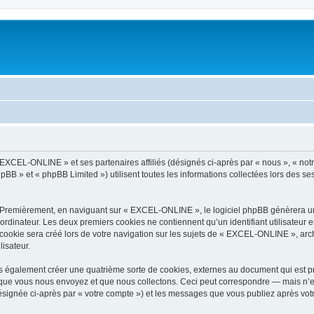
 EXCEL-ONLINE » et ses partenaires affiliés (désignés ci-après par « nous », « not
pBB » et « phpBB Limited ») utilisent toutes les informations collectées lors des ses
. Premièrement, en naviguant sur « EXCEL-ONLINE », le logiciel phpBB génèrera un 
ordinateur. Les deux premiers cookies ne contiennent qu’un identifiant utilisateur 
ookie sera créé lors de votre navigation sur les sujets de « EXCEL-ONLINE », archi
lisateur.
également créer une quatrième sorte de cookies, externes au document qui est pré
que vous nous envoyez et que nous collectons. Ceci peut correspondre — mais n’es
signée ci-après par « votre compte ») et les messages que vous publiez après votre