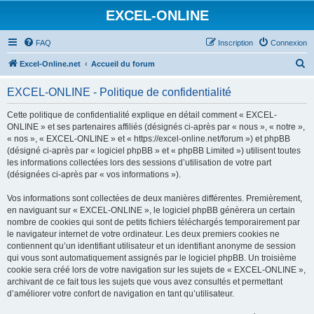
EXCEL-ONLINE
FAQ
Inscription
Connexion
R
Excel-Online.net
Accueil du forum
e
EXCEL-ONLINE - Politique de confidentialité
c
h
Cette politique de confidentialité explique en détail comment « EXCEL-
ONLINE » et ses partenaires affiliés (désignés ci-après par « nous », « notre »,
e
« nos », « EXCEL-ONLINE » et « https://excel-online.net/forum ») et phpBB
r
(désigné ci-après par « logiciel phpBB » et « phpBB Limited ») utilisent toutes
les informations collectées lors des sessions d’utilisation de votre part
c
(désignées ci-après par « vos informations »).
h
Vos informations sont collectées de deux manières différentes. Premièrement,
e
en naviguant sur « EXCEL-ONLINE », le logiciel phpBB génèrera un certain
r
nombre de cookies qui sont de petits fichiers téléchargés temporairement par
le navigateur internet de votre ordinateur. Les deux premiers cookies ne
contiennent qu’un identifiant utilisateur et un identifiant anonyme de session
qui vous sont automatiquement assignés par le logiciel phpBB. Un troisième
cookie sera créé lors de votre navigation sur les sujets de « EXCEL-ONLINE »,
archivant de ce fait tous les sujets que vous avez consultés et permettant
d’améliorer votre confort de navigation en tant qu’utilisateur.