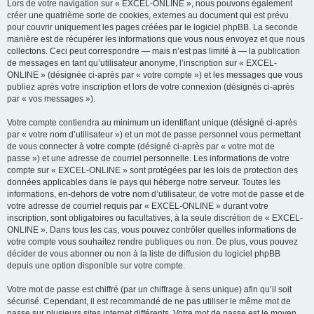
Lors de votre navigation sur « EXCEL-ONLINE », nous pouvons également
créer une quatrième sorte de cookies, externes au document qui est prévu
pour couvrir uniquement les pages créées par le logiciel phpBB. La seconde
manière est de récupérer les informations que vous nous envoyez et que nous
collectons. Ceci peut correspondre — mais n’est pas limité à — la publication
de messages en tant qu’utilisateur anonyme, l’inscription sur « EXCEL-
ONLINE » (désignée ci-après par « votre compte ») et les messages que vous
publiez après votre inscription et lors de votre connexion (désignés ci-après
par « vos messages »).
Votre compte contiendra au minimum un identifiant unique (désigné ci-après
par « votre nom d’utilisateur ») et un mot de passe personnel vous permettant
de vous connecter à votre compte (désigné ci-après par « votre mot de
passe ») et une adresse de courriel personnelle. Les informations de votre
compte sur « EXCEL-ONLINE » sont protégées par les lois de protection des
données applicables dans le pays qui héberge notre serveur. Toutes les
informations, en-dehors de votre nom d’utilisateur, de votre mot de passe et de
votre adresse de courriel requis par « EXCEL-ONLINE » durant votre
inscription, sont obligatoires ou facultatives, à la seule discrétion de « EXCEL-
ONLINE ». Dans tous les cas, vous pouvez contrôler quelles informations de
votre compte vous souhaitez rendre publiques ou non. De plus, vous pouvez
décider de vous abonner ou non à la liste de diffusion du logiciel phpBB
depuis une option disponible sur votre compte.
Votre mot de passe est chiffré (par un chiffrage à sens unique) afin qu’il soit
sécurisé. Cependant, il est recommandé de ne pas utiliser le même mot de
passe sur plusieurs sites internet différents. Votre mot de passe est le moyen