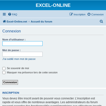
EXCEL-ONLINE
FAQ
Inscription
Connexion
R
Excel-Online.net
Accueil du forum
e
Connexion
c
h
Nom d’utilisateur :
e
r
Mot de passe :
c
J’ai oublié mon mot de passe
h
e
Se souvenir de moi
Masquer ma présence lors de cette session
r
INSCRIPTION
Vous devez être inscrit avant de pouvoir vous connecter. L’inscription est
rapide et vous offre de nombreux avantages. Les administrateurs du forum
peuvent accorder des fonctionnalités supplémentaires aux utilisateurs inscrits.