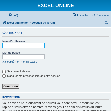
EXCEL-ONLINE
FAQ
Inscription
Connexion
R
Excel-Online.net
Accueil du forum
e
Connexion
c
h
Nom d’utilisateur :
e
r
Mot de passe :
c
J’ai oublié mon mot de passe
h
e
Se souvenir de moi
Masquer ma présence lors de cette session
r
INSCRIPTION
Vous devez être inscrit avant de pouvoir vous connecter. L’inscription est
rapide et vous offre de nombreux avantages. Les administrateurs du forum
peuvent accorder des fonctionnalités supplémentaires aux utilisateurs inscrits.