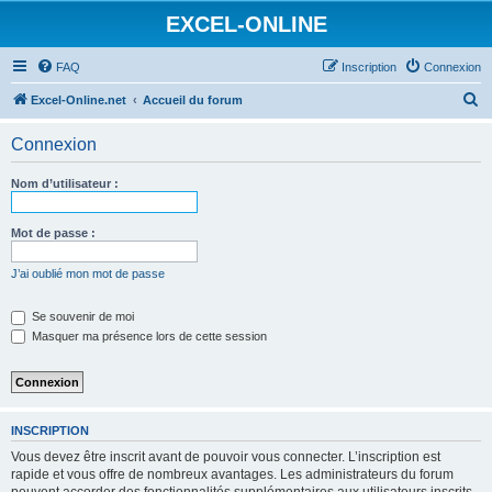
EXCEL-ONLINE
FAQ
Inscription
Connexion
R
Excel-Online.net
Accueil du forum
e
Connexion
c
h
Nom d’utilisateur :
e
r
Mot de passe :
c
J’ai oublié mon mot de passe
h
e
Se souvenir de moi
Masquer ma présence lors de cette session
r
INSCRIPTION
Vous devez être inscrit avant de pouvoir vous connecter. L’inscription est
rapide et vous offre de nombreux avantages. Les administrateurs du forum
peuvent accorder des fonctionnalités supplémentaires aux utilisateurs inscrits.