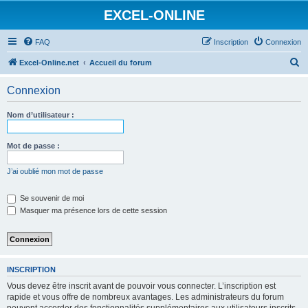
EXCEL-ONLINE
FAQ
Inscription
Connexion
R
Excel-Online.net
Accueil du forum
e
Connexion
c
h
Nom d’utilisateur :
e
r
Mot de passe :
c
J’ai oublié mon mot de passe
h
e
Se souvenir de moi
Masquer ma présence lors de cette session
r
INSCRIPTION
Vous devez être inscrit avant de pouvoir vous connecter. L’inscription est
rapide et vous offre de nombreux avantages. Les administrateurs du forum
peuvent accorder des fonctionnalités supplémentaires aux utilisateurs inscrits.