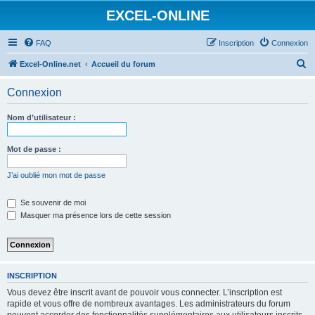
EXCEL-ONLINE
FAQ
Inscription
Connexion
R
Excel-Online.net
Accueil du forum
e
Connexion
c
h
Nom d’utilisateur :
e
r
Mot de passe :
c
J’ai oublié mon mot de passe
h
e
Se souvenir de moi
Masquer ma présence lors de cette session
r
INSCRIPTION
Vous devez être inscrit avant de pouvoir vous connecter. L’inscription est
rapide et vous offre de nombreux avantages. Les administrateurs du forum
peuvent accorder des fonctionnalités supplémentaires aux utilisateurs inscrits.