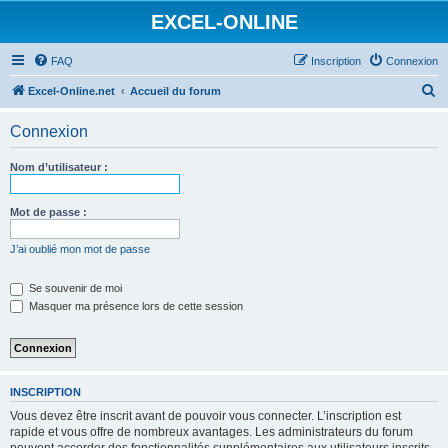
EXCEL-ONLINE
FAQ
Inscription
Connexion
R
Excel-Online.net
Accueil du forum
e
Connexion
c
h
Nom d’utilisateur :
e
r
Mot de passe :
c
J’ai oublié mon mot de passe
h
e
Se souvenir de moi
Masquer ma présence lors de cette session
r
INSCRIPTION
Vous devez être inscrit avant de pouvoir vous connecter. L’inscription est
rapide et vous offre de nombreux avantages. Les administrateurs du forum
peuvent accorder des fonctionnalités supplémentaires aux utilisateurs inscrits.