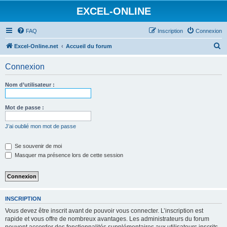
EXCEL-ONLINE
FAQ
Inscription
Connexion
R
Excel-Online.net
Accueil du forum
e
Connexion
c
h
Nom d’utilisateur :
e
r
Mot de passe :
c
J’ai oublié mon mot de passe
h
e
Se souvenir de moi
Masquer ma présence lors de cette session
r
INSCRIPTION
Vous devez être inscrit avant de pouvoir vous connecter. L’inscription est
rapide et vous offre de nombreux avantages. Les administrateurs du forum
peuvent accorder des fonctionnalités supplémentaires aux utilisateurs inscrits.