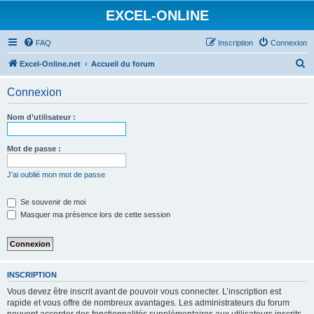
EXCEL-ONLINE
FAQ
Inscription
Connexion
R
Excel-Online.net
Accueil du forum
e
Connexion
c
h
Nom d’utilisateur :
e
r
Mot de passe :
c
J’ai oublié mon mot de passe
h
e
Se souvenir de moi
Masquer ma présence lors de cette session
r
INSCRIPTION
Vous devez être inscrit avant de pouvoir vous connecter. L’inscription est
rapide et vous offre de nombreux avantages. Les administrateurs du forum
peuvent accorder des fonctionnalités supplémentaires aux utilisateurs inscrits.