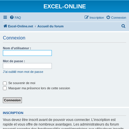
EXCEL-ONLINE
FAQ
Inscription
Connexion
R
Excel-Online.net
Accueil du forum
e
Connexion
c
h
Nom d’utilisateur :
e
r
Mot de passe :
c
J’ai oublié mon mot de passe
h
e
Se souvenir de moi
Masquer ma présence lors de cette session
r
INSCRIPTION
Vous devez être inscrit avant de pouvoir vous connecter. L’inscription est
rapide et vous offre de nombreux avantages. Les administrateurs du forum
peuvent accorder des fonctionnalités supplémentaires aux utilisateurs inscrits.