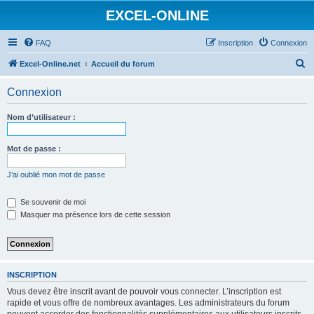
EXCEL-ONLINE
FAQ
Inscription
Connexion
R
Excel-Online.net
Accueil du forum
e
Connexion
c
h
Nom d’utilisateur :
e
r
Mot de passe :
c
J’ai oublié mon mot de passe
h
e
Se souvenir de moi
Masquer ma présence lors de cette session
r
INSCRIPTION
Vous devez être inscrit avant de pouvoir vous connecter. L’inscription est
rapide et vous offre de nombreux avantages. Les administrateurs du forum
peuvent accorder des fonctionnalités supplémentaires aux utilisateurs inscrits.