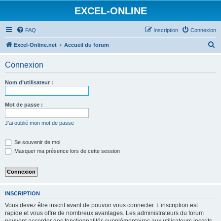
EXCEL-ONLINE
FAQ
Inscription
Connexion
R
Excel-Online.net
Accueil du forum
e
Connexion
c
h
Nom d’utilisateur :
e
r
Mot de passe :
c
J’ai oublié mon mot de passe
h
e
Se souvenir de moi
Masquer ma présence lors de cette session
r
INSCRIPTION
Vous devez être inscrit avant de pouvoir vous connecter. L’inscription est
rapide et vous offre de nombreux avantages. Les administrateurs du forum
peuvent accorder des fonctionnalités supplémentaires aux utilisateurs inscrits.