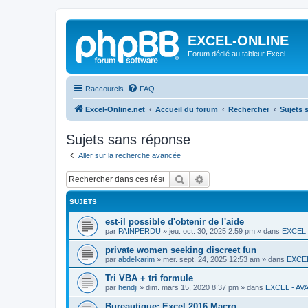
EXCEL-ONLINE
Forum dédié au tableur Excel
Raccourcis
FAQ
Excel-Online.net
Accueil du forum
Rechercher
Sujets 
Sujets sans réponse
Aller sur la recherche avancée
Rechercher
Recherche avancée
SUJETS
est-il possible d'obtenir de l'aide
par
PAINPERDU
»
jeu. oct. 30, 2025 2:59 pm
» dans
EXCEL 
private women seeking discreet fun
par
abdelkarim
»
mer. sept. 24, 2025 12:53 am
» dans
EXCE
Tri VBA + tri formule
par
hendji
»
dim. mars 15, 2020 8:37 pm
» dans
EXCEL - AV
Bureautique: Excel 2016 Macro