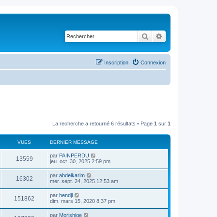
Rechercher
Recherche avancé
Inscription
Connexion
La recherche a retourné 6 résultats • Page
1
sur
1
VUES
DERNIER MESSAGE
D
par
PAINPERDU
V
13559
e
jeu. oct. 30, 2025 2:59 pm
r
u
n
D
par
abdelkarim
V
16302
i
e
mer. sept. 24, 2025 12:53 am
e
e
r
r
u
n
D
par
hendji
s
m
V
151862
i
e
dim. mars 15, 2020 8:37 pm
e
e
e
r
s
r
u
n
s
D
par
Morishige
s
m