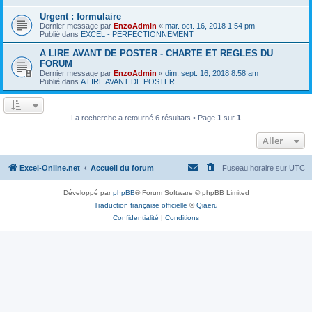
Urgent : formulaire
Dernier message par
EnzoAdmin
«
mar. oct. 16, 2018 1:54 pm
Publié dans
EXCEL - PERFECTIONNEMENT
A LIRE AVANT DE POSTER - CHARTE ET REGLES DU
FORUM
Dernier message par
EnzoAdmin
«
dim. sept. 16, 2018 8:58 am
Publié dans
A LIRE AVANT DE POSTER
La recherche a retourné 6 résultats • Page
1
sur
1
Aller
Excel-Online.net
Accueil du forum
Fuseau horaire sur
UTC
Développé par
phpBB
® Forum Software © phpBB Limited
Traduction française officielle
©
Qiaeru
Confidentialité
|
Conditions