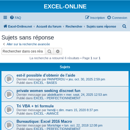
EXCEL-ONLINE
FAQ
Inscription
Connexion
R
Excel-Online.net
Accueil du forum
Rechercher
Sujets sans réponse
e
Sujets sans réponse
c
Aller sur la recherche avancée
h
Rechercher
Recherche avancée
e
La recherche a retourné 6 résultats • Page
1
sur
1
r
Sujets
c
est-il possible d'obtenir de l'aide
h
Dernier message par
PAINPERDU
«
jeu. oct. 30, 2025 2:59 pm
e
Publié dans
EXCEL - BASES
r
private women seeking discreet fun
Dernier message par
abdelkarim
«
mer. sept. 24, 2025 12:53 am
Publié dans
EXCEL - PERFECTIONNEMENT
Tri VBA + tri formule
Dernier message par
hendji
«
dim. mars 15, 2020 8:37 pm
Publié dans
EXCEL - AVANCÉ
Bureautique: Excel 2016 Macro
Dernier message par
Morishige
«
lun. oct. 22, 2018 12:08 pm
Publié dans
EXCEL - PERFECTIONNEMENT