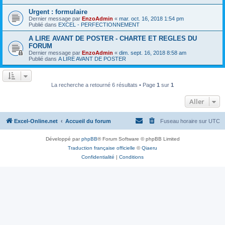
Urgent : formulaire
Dernier message par
EnzoAdmin
«
mar. oct. 16, 2018 1:54 pm
Publié dans
EXCEL - PERFECTIONNEMENT
A LIRE AVANT DE POSTER - CHARTE ET REGLES DU
FORUM
Dernier message par
EnzoAdmin
«
dim. sept. 16, 2018 8:58 am
Publié dans
A LIRE AVANT DE POSTER
La recherche a retourné 6 résultats • Page
1
sur
1
Aller
Excel-Online.net
Accueil du forum
Fuseau horaire sur
UTC
Développé par
phpBB
® Forum Software © phpBB Limited
Traduction française officielle
©
Qiaeru
Confidentialité
|
Conditions