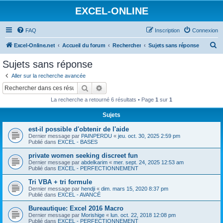
EXCEL-ONLINE
FAQ
Inscription
Connexion
R
Excel-Online.net
Accueil du forum
Rechercher
Sujets sans réponse
e
Sujets sans réponse
c
Aller sur la recherche avancée
h
Rechercher
Recherche avancée
e
La recherche a retourné 6 résultats • Page
1
sur
1
r
Sujets
c
est-il possible d'obtenir de l'aide
h
Dernier message par
PAINPERDU
«
jeu. oct. 30, 2025 2:59 pm
e
Publié dans
EXCEL - BASES
r
private women seeking discreet fun
Dernier message par
abdelkarim
«
mer. sept. 24, 2025 12:53 am
Publié dans
EXCEL - PERFECTIONNEMENT
Tri VBA + tri formule
Dernier message par
hendji
«
dim. mars 15, 2020 8:37 pm
Publié dans
EXCEL - AVANCÉ
Bureautique: Excel 2016 Macro
Dernier message par
Morishige
«
lun. oct. 22, 2018 12:08 pm
Publié dans
EXCEL - PERFECTIONNEMENT