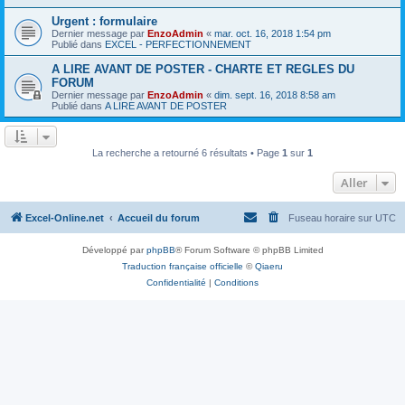
Urgent : formulaire
Dernier message par
EnzoAdmin
«
mar. oct. 16, 2018 1:54 pm
Publié dans
EXCEL - PERFECTIONNEMENT
A LIRE AVANT DE POSTER - CHARTE ET REGLES DU
FORUM
Dernier message par
EnzoAdmin
«
dim. sept. 16, 2018 8:58 am
Publié dans
A LIRE AVANT DE POSTER
La recherche a retourné 6 résultats • Page
1
sur
1
Aller
Excel-Online.net
Accueil du forum
Fuseau horaire sur
UTC
Développé par
phpBB
® Forum Software © phpBB Limited
Traduction française officielle
©
Qiaeru
Confidentialité
|
Conditions