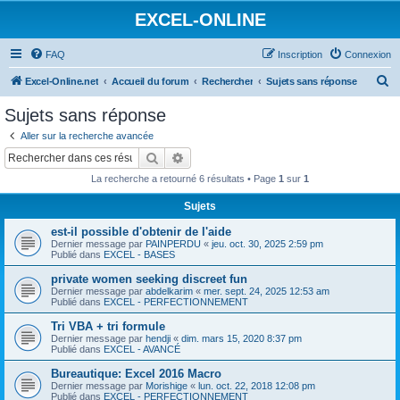
EXCEL-ONLINE
FAQ
Inscription
Connexion
R
Excel-Online.net
Accueil du forum
Rechercher
Sujets sans réponse
e
Sujets sans réponse
c
Aller sur la recherche avancée
h
Rechercher
Recherche avancée
e
La recherche a retourné 6 résultats • Page
1
sur
1
r
Sujets
c
est-il possible d'obtenir de l'aide
h
Dernier message par
PAINPERDU
«
jeu. oct. 30, 2025 2:59 pm
e
Publié dans
EXCEL - BASES
r
private women seeking discreet fun
Dernier message par
abdelkarim
«
mer. sept. 24, 2025 12:53 am
Publié dans
EXCEL - PERFECTIONNEMENT
Tri VBA + tri formule
Dernier message par
hendji
«
dim. mars 15, 2020 8:37 pm
Publié dans
EXCEL - AVANCÉ
Bureautique: Excel 2016 Macro
Dernier message par
Morishige
«
lun. oct. 22, 2018 12:08 pm
Publié dans
EXCEL - PERFECTIONNEMENT