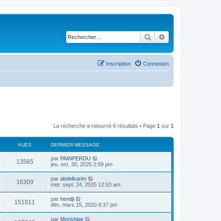
Rechercher
Recherche avancé
Inscription
Connexion
La recherche a retourné 6 résultats • Page
1
sur
1
VUES
DERNIER MESSAGE
D
par
PAINPERDU
V
13565
e
jeu. oct. 30, 2025 2:59 pm
r
u
n
D
par
abdelkarim
V
16309
i
e
mer. sept. 24, 2025 12:53 am
e
e
r
r
u
n
D
par
hendji
s
m
V
151911
i
e
dim. mars 15, 2020 8:37 pm
e
e
e
r
s
r
u
n
s
D
par
Morishige
s
m