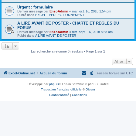
Urgent : formulaire
Dernier message par
EnzoAdmin
«
mar. oct. 16, 2018 1:54 pm
Publié dans
EXCEL - PERFECTIONNEMENT
A LIRE AVANT DE POSTER - CHARTE ET REGLES DU
FORUM
Dernier message par
EnzoAdmin
«
dim. sept. 16, 2018 8:58 am
Publié dans
A LIRE AVANT DE POSTER
La recherche a retourné 6 résultats • Page
1
sur
1
Aller
Excel-Online.net
Accueil du forum
Fuseau horaire sur
UTC
Développé par
phpBB
® Forum Software © phpBB Limited
Traduction française officielle
©
Qiaeru
Confidentialité
|
Conditions