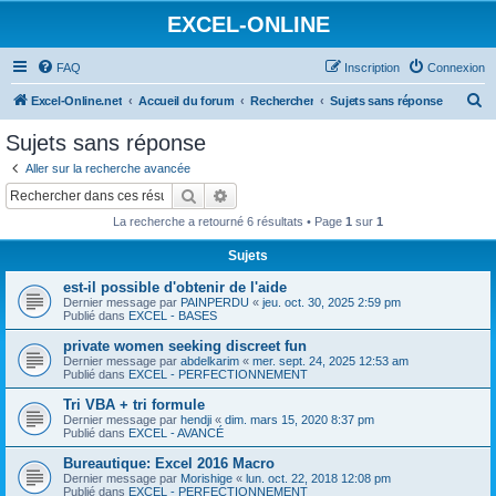
EXCEL-ONLINE
FAQ
Inscription
Connexion
R
Excel-Online.net
Accueil du forum
Rechercher
Sujets sans réponse
e
Sujets sans réponse
c
Aller sur la recherche avancée
h
Rechercher
Recherche avancée
e
La recherche a retourné 6 résultats • Page
1
sur
1
r
Sujets
c
est-il possible d'obtenir de l'aide
h
Dernier message par
PAINPERDU
«
jeu. oct. 30, 2025 2:59 pm
e
Publié dans
EXCEL - BASES
r
private women seeking discreet fun
Dernier message par
abdelkarim
«
mer. sept. 24, 2025 12:53 am
Publié dans
EXCEL - PERFECTIONNEMENT
Tri VBA + tri formule
Dernier message par
hendji
«
dim. mars 15, 2020 8:37 pm
Publié dans
EXCEL - AVANCÉ
Bureautique: Excel 2016 Macro
Dernier message par
Morishige
«
lun. oct. 22, 2018 12:08 pm
Publié dans
EXCEL - PERFECTIONNEMENT