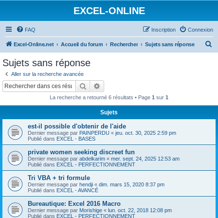
EXCEL-ONLINE
FAQ
Inscription
Connexion
R
Excel-Online.net
Accueil du forum
Rechercher
Sujets sans réponse
e
Sujets sans réponse
c
Aller sur la recherche avancée
h
Rechercher
Recherche avancée
e
La recherche a retourné 6 résultats • Page
1
sur
1
r
Sujets
c
est-il possible d'obtenir de l'aide
h
Dernier message par
PAINPERDU
«
jeu. oct. 30, 2025 2:59 pm
e
Publié dans
EXCEL - BASES
r
private women seeking discreet fun
Dernier message par
abdelkarim
«
mer. sept. 24, 2025 12:53 am
Publié dans
EXCEL - PERFECTIONNEMENT
Tri VBA + tri formule
Dernier message par
hendji
«
dim. mars 15, 2020 8:37 pm
Publié dans
EXCEL - AVANCÉ
Bureautique: Excel 2016 Macro
Dernier message par
Morishige
«
lun. oct. 22, 2018 12:08 pm
Publié dans
EXCEL - PERFECTIONNEMENT