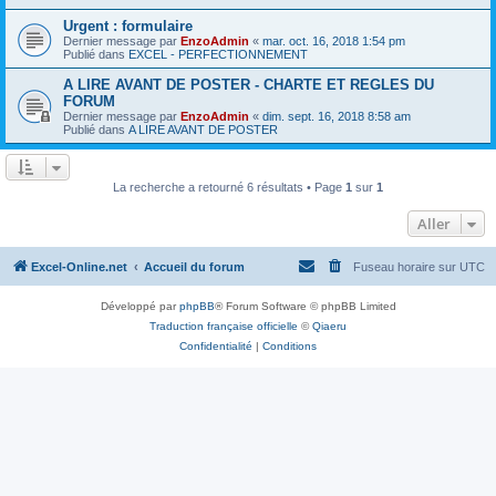
Urgent : formulaire
Dernier message par
EnzoAdmin
«
mar. oct. 16, 2018 1:54 pm
Publié dans
EXCEL - PERFECTIONNEMENT
A LIRE AVANT DE POSTER - CHARTE ET REGLES DU
FORUM
Dernier message par
EnzoAdmin
«
dim. sept. 16, 2018 8:58 am
Publié dans
A LIRE AVANT DE POSTER
La recherche a retourné 6 résultats • Page
1
sur
1
Aller
Excel-Online.net
Accueil du forum
Fuseau horaire sur
UTC
Développé par
phpBB
® Forum Software © phpBB Limited
Traduction française officielle
©
Qiaeru
Confidentialité
|
Conditions