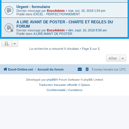
Urgent : formulaire
Dernier message par
EnzoAdmin
«
mar. oct. 16, 2018 1:54 pm
Publié dans
EXCEL - PERFECTIONNEMENT
A LIRE AVANT DE POSTER - CHARTE ET REGLES DU
FORUM
Dernier message par
EnzoAdmin
«
dim. sept. 16, 2018 8:58 am
Publié dans
A LIRE AVANT DE POSTER
La recherche a retourné 6 résultats • Page
1
sur
1
Aller
Excel-Online.net
Accueil du forum
Fuseau horaire sur
UTC
Développé par
phpBB
® Forum Software © phpBB Limited
Traduction française officielle
©
Qiaeru
Confidentialité
|
Conditions