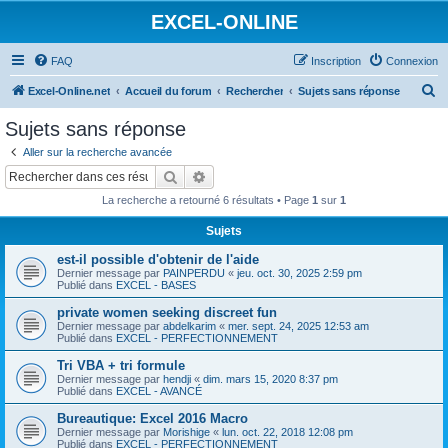
EXCEL-ONLINE
FAQ
Inscription
Connexion
R
Excel-Online.net
Accueil du forum
Rechercher
Sujets sans réponse
e
Sujets sans réponse
c
Aller sur la recherche avancée
h
Rechercher
Recherche avancée
e
La recherche a retourné 6 résultats • Page
1
sur
1
r
Sujets
c
est-il possible d'obtenir de l'aide
h
Dernier message par
PAINPERDU
«
jeu. oct. 30, 2025 2:59 pm
e
Publié dans
EXCEL - BASES
r
private women seeking discreet fun
Dernier message par
abdelkarim
«
mer. sept. 24, 2025 12:53 am
Publié dans
EXCEL - PERFECTIONNEMENT
Tri VBA + tri formule
Dernier message par
hendji
«
dim. mars 15, 2020 8:37 pm
Publié dans
EXCEL - AVANCÉ
Bureautique: Excel 2016 Macro
Dernier message par
Morishige
«
lun. oct. 22, 2018 12:08 pm
Publié dans
EXCEL - PERFECTIONNEMENT