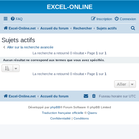
EXCEL-ONLINE
FAQ
Inscription
Connexion
R
Excel-Online.net
Accueil du forum
Rechercher
Sujets actifs
e
Sujets actifs
c
Aller sur la recherche avancée
h
La recherche a retourné 0 résultat • Page
1
sur
1
e
Aucun résultat ne correspond aux termes que vous avez spécifiés.
r
c
La recherche a retourné 0 résultat • Page
1
sur
1
h
Aller
e
r
Excel-Online.net
Accueil du forum
Fuseau horaire sur
UTC
Développé par
phpBB
® Forum Software © phpBB Limited
Traduction française officielle
©
Qiaeru
Confidentialité
|
Conditions