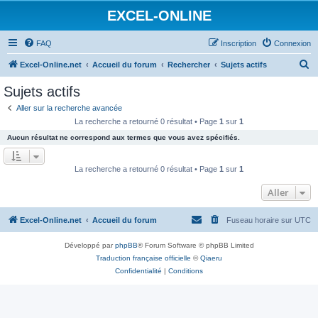
EXCEL-ONLINE
FAQ
Inscription
Connexion
R
Excel-Online.net
Accueil du forum
Rechercher
Sujets actifs
e
Sujets actifs
c
Aller sur la recherche avancée
h
La recherche a retourné 0 résultat • Page
1
sur
1
e
Aucun résultat ne correspond aux termes que vous avez spécifiés.
r
c
La recherche a retourné 0 résultat • Page
1
sur
1
h
Aller
e
r
Excel-Online.net
Accueil du forum
Fuseau horaire sur
UTC
Développé par
phpBB
® Forum Software © phpBB Limited
Traduction française officielle
©
Qiaeru
Confidentialité
|
Conditions