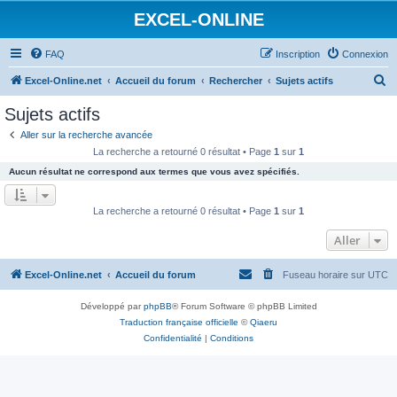
EXCEL-ONLINE
FAQ
Inscription
Connexion
R
Excel-Online.net
Accueil du forum
Rechercher
Sujets actifs
e
Sujets actifs
c
Aller sur la recherche avancée
h
La recherche a retourné 0 résultat • Page
1
sur
1
e
Aucun résultat ne correspond aux termes que vous avez spécifiés.
r
c
La recherche a retourné 0 résultat • Page
1
sur
1
h
Aller
e
r
Excel-Online.net
Accueil du forum
Fuseau horaire sur
UTC
Développé par
phpBB
® Forum Software © phpBB Limited
Traduction française officielle
©
Qiaeru
Confidentialité
|
Conditions