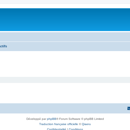
ctifs
Développé par
phpBB
® Forum Software © phpBB Limited
Traduction française officielle
©
Qiaeru
Confidentialité
|
Conditions