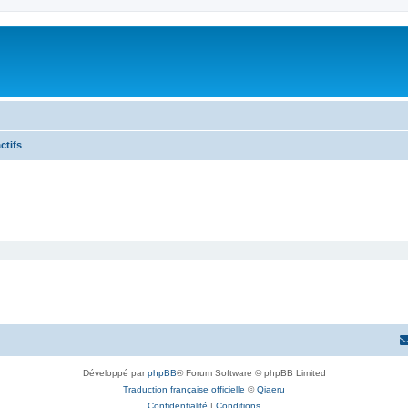
ctifs
Développé par
phpBB
® Forum Software © phpBB Limited
Traduction française officielle
©
Qiaeru
Confidentialité
|
Conditions