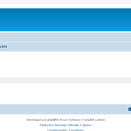
ctifs
Développé par
phpBB
® Forum Software © phpBB Limited
Traduction française officielle
©
Qiaeru
Confidentialité
|
Conditions