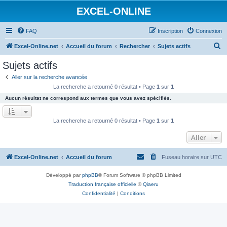
EXCEL-ONLINE
FAQ
Inscription
Connexion
R
Excel-Online.net
Accueil du forum
Rechercher
Sujets actifs
e
Sujets actifs
c
Aller sur la recherche avancée
h
La recherche a retourné 0 résultat • Page
1
sur
1
e
Aucun résultat ne correspond aux termes que vous avez spécifiés.
r
c
La recherche a retourné 0 résultat • Page
1
sur
1
h
Aller
e
r
Excel-Online.net
Accueil du forum
Fuseau horaire sur
UTC
Développé par
phpBB
® Forum Software © phpBB Limited
Traduction française officielle
©
Qiaeru
Confidentialité
|
Conditions