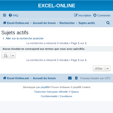
EXCEL-ONLINE
FAQ
Inscription
Connexion
R
Excel-Online.net
Accueil du forum
Rechercher
Sujets actifs
e
Sujets actifs
c
Aller sur la recherche avancée
h
La recherche a retourné 0 résultat • Page
1
sur
1
e
Aucun résultat ne correspond aux termes que vous avez spécifiés.
r
c
La recherche a retourné 0 résultat • Page
1
sur
1
h
Aller
e
r
Excel-Online.net
Accueil du forum
Fuseau horaire sur
UTC
Développé par
phpBB
® Forum Software © phpBB Limited
Traduction française officielle
©
Qiaeru
Confidentialité
|
Conditions