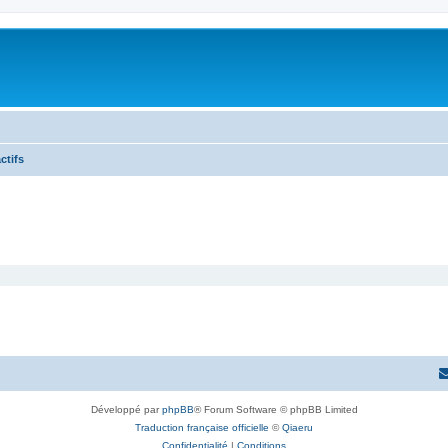
ctifs
Développé par
phpBB
® Forum Software © phpBB Limited
Traduction française officielle
©
Qiaeru
Confidentialité
|
Conditions