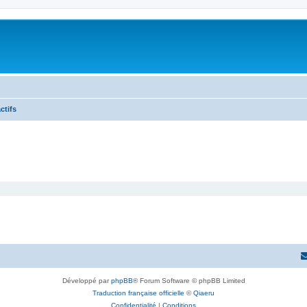
ctifs
Développé par
phpBB
® Forum Software © phpBB Limited
Traduction française officielle
©
Qiaeru
Confidentialité
|
Conditions