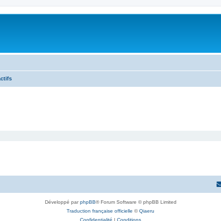
ctifs
Développé par
phpBB
® Forum Software © phpBB Limited
Traduction française officielle
©
Qiaeru
Confidentialité
|
Conditions