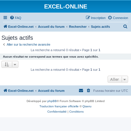
EXCEL-ONLINE
FAQ
Inscription
Connexion
R
Excel-Online.net
Accueil du forum
Rechercher
Sujets actifs
e
Sujets actifs
c
Aller sur la recherche avancée
h
La recherche a retourné 0 résultat • Page
1
sur
1
e
Aucun résultat ne correspond aux termes que vous avez spécifiés.
r
c
La recherche a retourné 0 résultat • Page
1
sur
1
h
Aller
e
r
Excel-Online.net
Accueil du forum
Fuseau horaire sur
UTC
Développé par
phpBB
® Forum Software © phpBB Limited
Traduction française officielle
©
Qiaeru
Confidentialité
|
Conditions