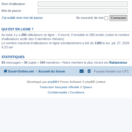
Nom d’utilisateur :
Mot de passe :
J’ai oublié mon mot de passe
Se souvenir de moi
QUI EST EN LIGNE ?
Au total, il y a
286
utilisateurs en ligne :: 0 inscrit, 0 invisible et 286 invités (selon le nombre
d’utilisateurs actifs des 5 dernières minutes)
Le nombre maximal d’utilisateurs en ligne simultanément a été de
1389
le lun. juil. 27, 2026
6:23 am
STATISTIQUES
93
messages •
34
sujets •
344
membres • Notre membre le plus récent est
Rafatesteur
Excel-Online.net
Accueil du forum
Fuseau horaire sur
UTC
Développé par
phpBB
® Forum Software © phpBB Limited
Traduction française officielle
©
Qiaeru
Confidentialité
|
Conditions