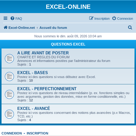
EXCEL-ONLINE
FAQ
Inscription
Connexion
R
Excel-Online.net
Accueil du forum
e
Nous sommes le dim. août 09, 2026 10:04 am
c
QUESTIONS EXCEL
h
A LIRE AVANT DE POSTER
e
CHARTE ET REGLES DU FORUM
Annonces et informations postées par l'administrateur du forum
r
Sujets :
1
c
EXCEL - BASES
Postez ici des questions si vous débutez avec Excel.
h
Sujets :
10
e
EXCEL - PERFECTIONNEMENT
Postez ici vos questions de niveau intermédiaire (p. ex. fonctions simples ou
r
avec arguments, gestion des données, mise en forme conditionnelle, etc.)
Sujets :
12
EXCEL - AVANCÉ
Postez ici vos questions concernant des notions plus avancées (p.x Macros,
TCD, etc.)
Sujets :
4
CONNEXION
•
INSCRIPTION